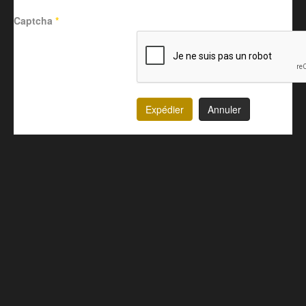
Captcha
*
Expédier
Annuler