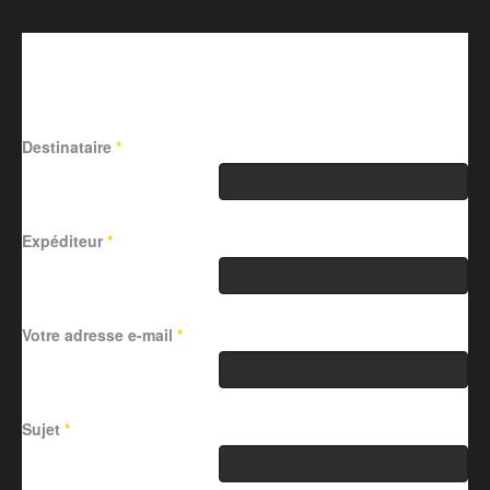
Envoyer ce lien par e-mail à
un ami.
Destinataire
*
Expéditeur
*
Votre adresse e-mail
*
Sujet
*